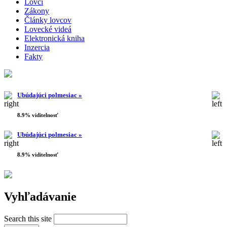
Lovci
Zákony
Články lovcov
Lovecké videá
Elektronická kniha
Inzercia
Fakty
Ubúdajúci polmesiac »
8.9% viditelnosť
Ubúdajúci polmesiac »
8.9% viditelnosť
Vyhľadávanie
Search this site