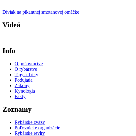
Diviak na pikantnej smotanovej omáčke
Videá
Info
O poľovníctve
O rybárstve
Tipy a Triky
Podujatia
Zákony
Kynológia
Fakty
Zoznamy
Rybárske zväzy
Poľovnícke organizácie
Rybárske revíry