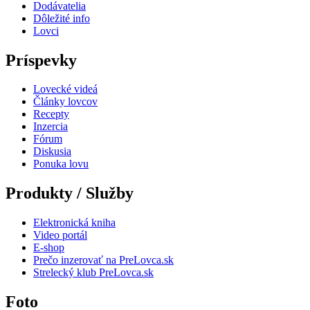
Dodávatelia
Dôležité info
Lovci
Príspevky
Lovecké videá
Články lovcov
Recepty
Inzercia
Fórum
Diskusia
Ponuka lovu
Produkty / Služby
Elektronická kniha
Video portál
E-shop
Prečo inzerovať na PreLovca.sk
Strelecký klub PreLovca.sk
Foto