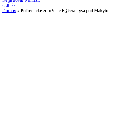
Vyhľadávanie
Registrovať
Prihlásiť
Odhlásiť
Domov
» Poľovnícke združenie Kýčera Lysá pod Makytou
Nachádzate sa tu