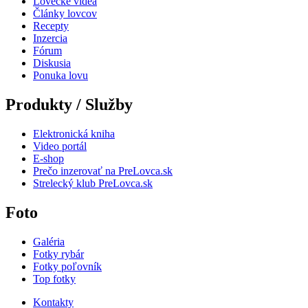
Lovecké videá
Články lovcov
Recepty
Inzercia
Fórum
Diskusia
Ponuka lovu
Produkty / Služby
Elektronická kniha
Video portál
E-shop
Prečo inzerovať na PreLovca.sk
Strelecký klub PreLovca.sk
Foto
Galéria
Fotky rybár
Fotky poľovník
Top fotky
Kontakty