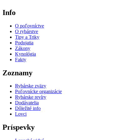
Info
O poľovníctve
O rybárstve
Tipy a Triky
Podujatia
Zákony
Kynológia
Fakty
Zoznamy
Rybárske zväzy
Poľovnícke organizácie
Rybárske revíry
Dodávatelia
Dôležité info
Lovci
Príspevky