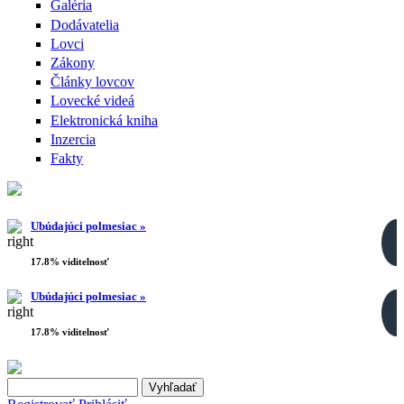
Galéria
Dodávatelia
Lovci
Zákony
Články lovcov
Lovecké videá
Elektronická kniha
Inzercia
Fakty
Ubúdajúci polmesiac »
17.8% viditelnosť
Ubúdajúci polmesiac »
17.8% viditelnosť
Search this site