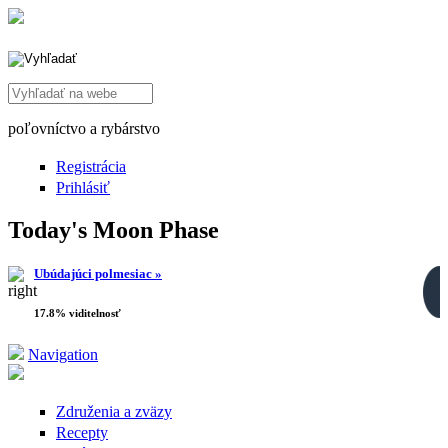
Search this site
poľovníctvo a rybárstvo
Registrácia
Prihlásiť
Today's Moon Phase
Ubúdajúci polmesiac »
17.8% viditelnosť
Navigation
Združenia a zväzy
Recepty