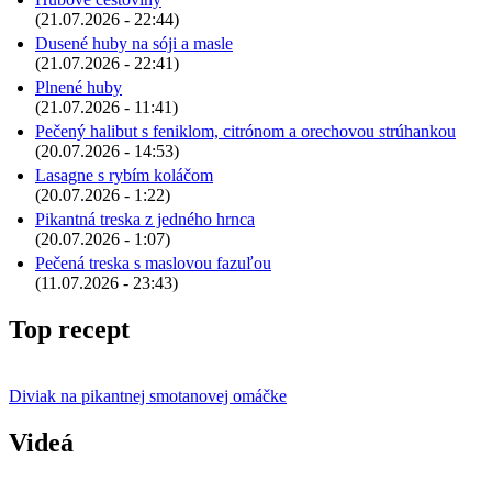
(21.07.2026 - 22:44)
Dusené huby na sóji a masle
(21.07.2026 - 22:41)
Plnené huby
(21.07.2026 - 11:41)
Pečený halibut s feniklom, citrónom a orechovou strúhankou
(20.07.2026 - 14:53)
Lasagne s rybím koláčom
(20.07.2026 - 1:22)
Pikantná treska z jedného hrnca
(20.07.2026 - 1:07)
Pečená treska s maslovou fazuľou
(11.07.2026 - 23:43)
Top recept
Diviak na pikantnej smotanovej omáčke
Videá