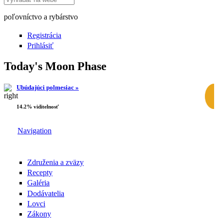
poľovníctvo a rybárstvo
Registrácia
Prihlásiť
Today's Moon Phase
Ubúdajúci polmesiac »
14.2% viditelnosť
Navigation
Združenia a zväzy
Recepty
Galéria
Dodávatelia
Lovci
Zákony