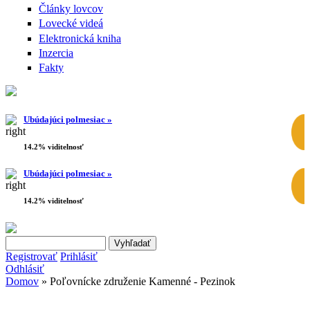
Články lovcov
Lovecké videá
Elektronická kniha
Inzercia
Fakty
Ubúdajúci polmesiac »
14.2% viditelnosť
Ubúdajúci polmesiac »
14.2% viditelnosť
Search this site
Vyhľadávanie
Registrovať
Prihlásiť
Odhlásiť
Domov
» Poľovnícke združenie Kamenné - Pezinok
Nachádzate sa tu