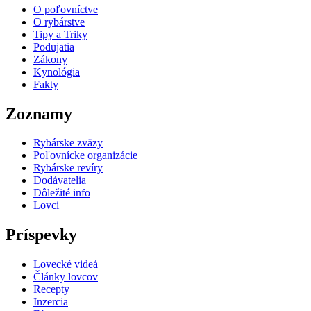
O poľovníctve
O rybárstve
Tipy a Triky
Podujatia
Zákony
Kynológia
Fakty
Zoznamy
Rybárske zväzy
Poľovnícke organizácie
Rybárske revíry
Dodávatelia
Dôležité info
Lovci
Príspevky
Lovecké videá
Články lovcov
Recepty
Inzercia