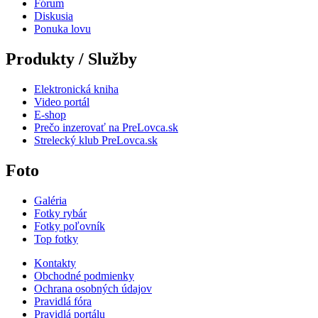
Fórum
Diskusia
Ponuka lovu
Produkty / Služby
Elektronická kniha
Video portál
E-shop
Prečo inzerovať na PreLovca.sk
Strelecký klub PreLovca.sk
Foto
Galéria
Fotky rybár
Fotky poľovník
Top fotky
Kontakty
Obchodné podmienky
Ochrana osobných údajov
Pravidlá fóra
Pravidlá portálu