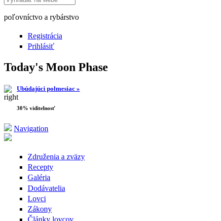
poľovníctvo a rybárstvo
Registrácia
Prihlásiť
Today's Moon Phase
Ubúdajúci polmesiac »
30% viditelnosť
Navigation
Združenia a zväzy
Recepty
Galéria
Dodávatelia
Lovci
Zákony
Články lovcov