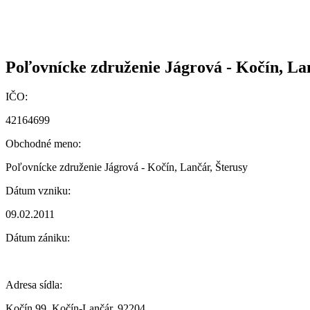
Poľovnícke združenie Jágrová - Kočín, La
IČO:
42164699
Obchodné meno:
Poľovnícke združenie Jágrová - Kočín, Lančár, Šterusy
Dátum vzniku:
09.02.2011
Dátum zániku:
Adresa sídla:
Kočín 99, Kočín-Lančár, 92204