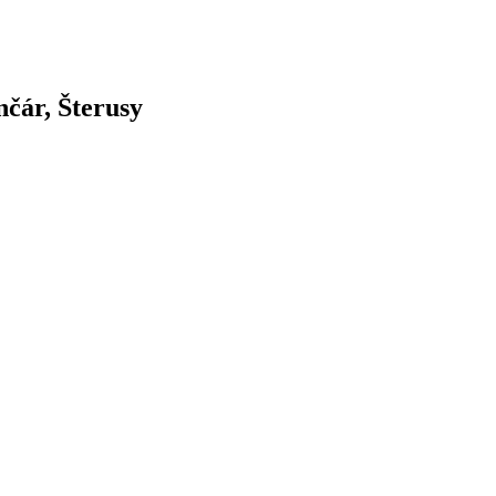
nčár, Šterusy