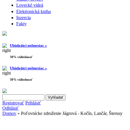
Lovecké videá
Elektronická kniha
Inzercia
Fakty
Ubúdajúci polmesiac »
30% viditelnosť
Ubúdajúci polmesiac »
30% viditelnosť
Search this site
Vyhľadávanie
Registrovať
Prihlásiť
Odhlásiť
Domov
» Poľovnícke združenie Jágrová - Kočín, Lančár, Šterusy
Nachádzate sa tu