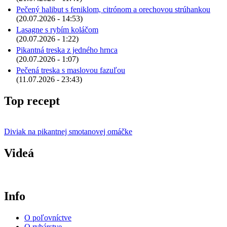
Pečený halibut s feniklom, citrónom a orechovou strúhankou
(20.07.2026 - 14:53)
Lasagne s rybím koláčom
(20.07.2026 - 1:22)
Pikantná treska z jedného hrnca
(20.07.2026 - 1:07)
Pečená treska s maslovou fazuľou
(11.07.2026 - 23:43)
Top recept
Diviak na pikantnej smotanovej omáčke
Videá
Info
O poľovníctve
O rybárstve