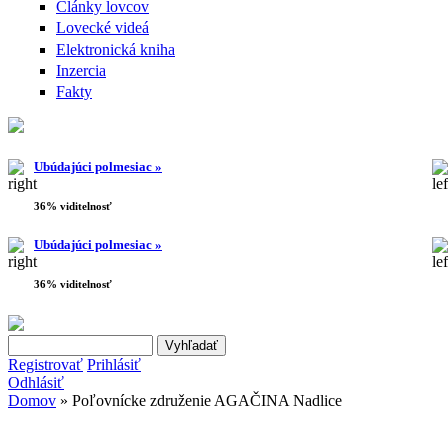
Články lovcov
Lovecké videá
Elektronická kniha
Inzercia
Fakty
Ubúdajúci polmesiac »
36% viditelnosť
Ubúdajúci polmesiac »
36% viditelnosť
Search this site
Vyhľadávanie
Registrovať
Prihlásiť
Odhlásiť
Domov
» Poľovnícke združenie AGAČINA Nadlice
Nachádzate sa tu