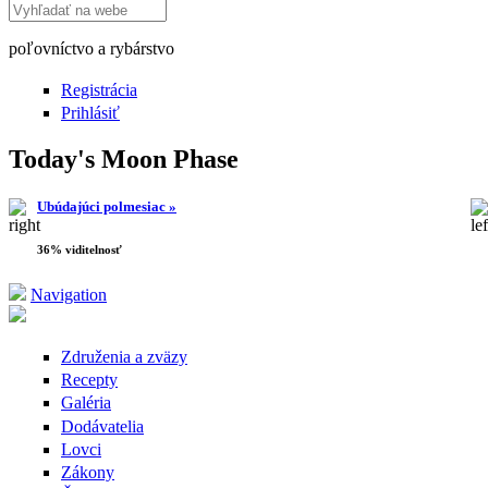
Search this site
poľovníctvo a rybárstvo
Registrácia
Prihlásiť
Today's Moon Phase
Ubúdajúci polmesiac »
36% viditelnosť
Navigation
Združenia a zväzy
Recepty
Galéria
Dodávatelia
Lovci
Zákony