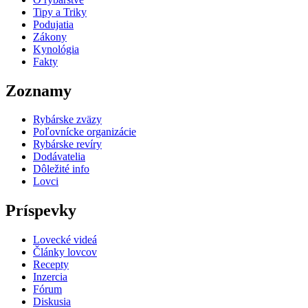
Tipy a Triky
Podujatia
Zákony
Kynológia
Fakty
Zoznamy
Rybárske zväzy
Poľovnícke organizácie
Rybárske revíry
Dodávatelia
Dôležité info
Lovci
Príspevky
Lovecké videá
Články lovcov
Recepty
Inzercia
Fórum
Diskusia