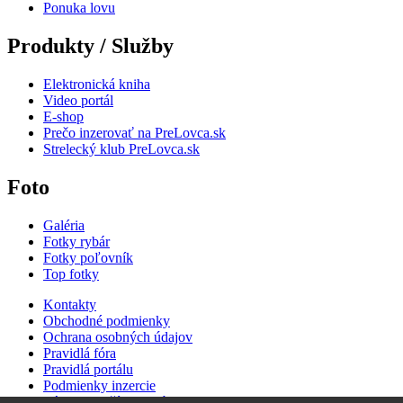
Ponuka lovu
Produkty / Služby
Elektronická kniha
Video portál
E-shop
Prečo inzerovať na PreLovca.sk
Strelecký klub PreLovca.sk
Foto
Galéria
Fotky rybár
Fotky poľovník
Top fotky
Kontakty
Obchodné podmienky
Ochrana osobných údajov
Pravidlá fóra
Pravidlá portálu
Podmienky inzercie
Zásady používania súborov cookie