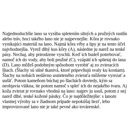
Najjednoduchšie lano sa vyrába spletením silných a pružných rastlín
alebo tráv, hoci takého lano nie je najpevnejšie. Kôra je rovnako
vynikajúci materiál na lano. Najmä kôra vŕby a lipy je na tento účel
najvhodnejšia. Vyrež dlhý kus kôry (A), následne ju narež na tenké
pásy. Nechaj, aby prirodzene vyschli. Keď ich budeš potrebovať,
namoč ich do vody, aby boli pružné (C), vzápätí ich splietaj do lana
(D). Lano môžeš podobným spôsobom vyrobiť aj zo zvieracích
šliach. (Šlachy sú silné tkanivá, ktoré pripevňujú svaly ku kostiam).
Šlachy na nohách nedávno usmrteného zvieraťa môžeme vyrezať a
uušiť. Potom kameňom búchaj po šlachách dovtedy, kým sa
neobjavia vlákna, tie potom namoč s spleť ich do nejakého tvaru. Aj
koža zvierat je rovnako vhodná na lano: najprv ju usuš, potom z nej
narež dlhé, tenké kožené pásiky. Čo je najdôležitejšie: s lanom
vlastnej výroby sa v žiadnom prípade nepokúšaj liezť, lebo
improvizované lano nie je také pevné ako továrenské.