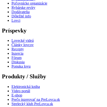
Poľovnícke organizácie
Rybárske revíry
Dodávatelia
Dôležité info
Lovci
Príspevky
Lovecké videá
Články lovcov
Recepty
Inzercia
Fórum
Diskusia
Ponuka lovu
Produkty / Služby
Elektronická kniha
Video portál
E-shop
Prečo inzerovať na PreLovca.sk
Strelecký klub PreLovca.sk