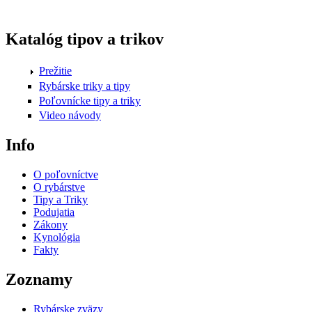
Katalóg tipov a trikov
Prežitie
Rybárske triky a tipy
Poľovnícke tipy a triky
Video návody
Info
O poľovníctve
O rybárstve
Tipy a Triky
Podujatia
Zákony
Kynológia
Fakty
Zoznamy
Rybárske zväzy