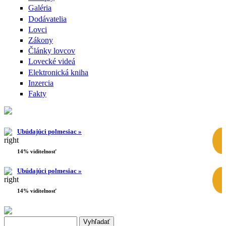
Galéria
Dodávatelia
Lovci
Zákony
Články lovcov
Lovecké videá
Elektronická kniha
Inzercia
Fakty
Ubúdajúci polmesiac »
14% viditelnosť
Ubúdajúci polmesiac »
14% viditelnosť
Search this site