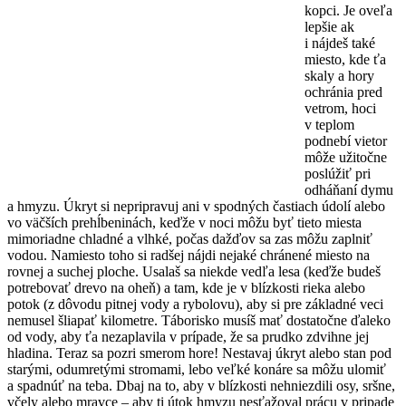
kopci. Je oveľa
lepšie ak
i nájdeš také
miesto, kde ťa
skaly a hory
ochránia pred
vetrom, hoci
v teplom
podnebí vietor
môže užitočne
poslúžiť pri
odháňaní dymu
a hmyzu. Úkryt si nepripravuj ani v spodných častiach údolí alebo
vo väčších prehĺbeninách, keďže v noci môžu byť tieto miesta
mimoriadne chladné a vlhké, počas dažďov sa zas môžu zaplniť
vodou. Namiesto toho si radšej nájdi nejaké chránené miesto na
rovnej a suchej ploche. Usalaš sa niekde vedľa lesa (keďže budeš
potrebovať drevo na oheň) a tam, kde je v blízkosti rieka alebo
potok (z dôvodu pitnej vody a rybolovu), aby si pre základné veci
nemusel šliapať kilometre. Táborisko musíš mať dostatočne ďaleko
od vody, aby ťa nezaplavila v prípade, že sa prudko zdvihne jej
hladina. Teraz sa pozri smerom hore! Nestavaj úkryt alebo stan pod
starými, odumretými stromami, lebo veľké konáre sa môžu ulomiť
a spadnúť na teba. Dbaj na to, aby v blízkosti nehniezdili osy, sršne,
včely alebo mravce – aby ti útok hmyzu nesťažoval prácu v pripade