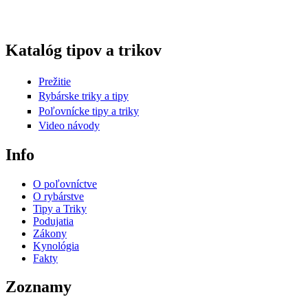
Katalóg tipov a trikov
Prežitie
Rybárske triky a tipy
Poľovnícke tipy a triky
Video návody
Info
O poľovníctve
O rybárstve
Tipy a Triky
Podujatia
Zákony
Kynológia
Fakty
Zoznamy