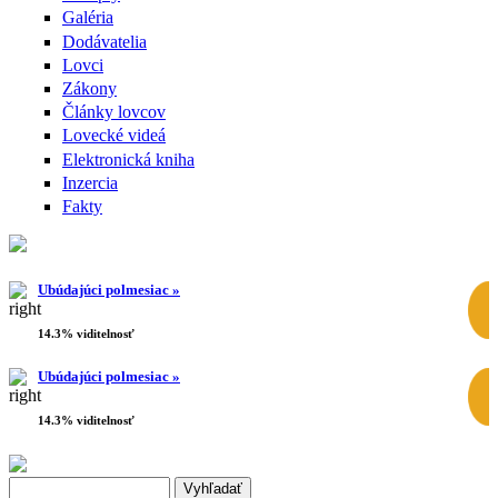
Galéria
Dodávatelia
Lovci
Zákony
Články lovcov
Lovecké videá
Elektronická kniha
Inzercia
Fakty
Ubúdajúci polmesiac »
14.3% viditelnosť
Ubúdajúci polmesiac »
14.3% viditelnosť
Search this site