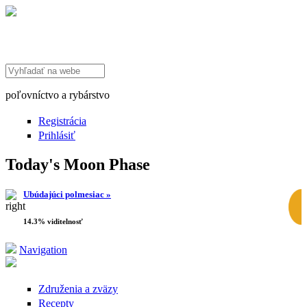
Search this site
poľovníctvo a rybárstvo
Registrácia
Prihlásiť
Today's Moon Phase
Ubúdajúci polmesiac »
14.3% viditelnosť
Navigation
Združenia a zväzy
Recepty