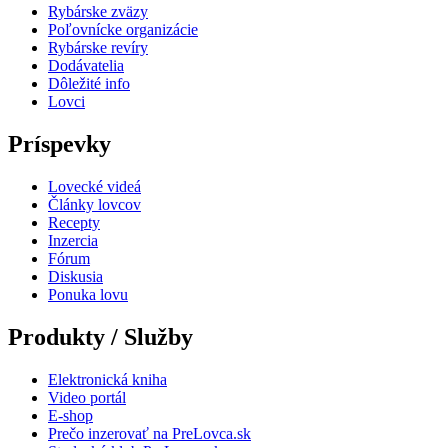
Rybárske zväzy
Poľovnícke organizácie
Rybárske revíry
Dodávatelia
Dôležité info
Lovci
Príspevky
Lovecké videá
Články lovcov
Recepty
Inzercia
Fórum
Diskusia
Ponuka lovu
Produkty / Služby
Elektronická kniha
Video portál
E-shop
Prečo inzerovať na PreLovca.sk