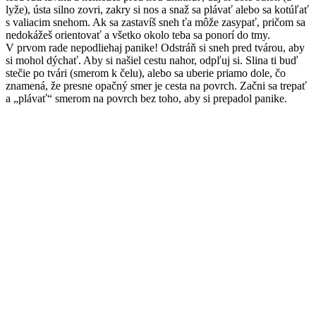
lyže), ústa silno zovri, zakry si nos a snaž sa plávať alebo sa kotúľať
s valiacim snehom. Ak sa zastavíš sneh ťa môže zasypať, pričom sa
nedokážeš orientovať a všetko okolo teba sa ponorí do tmy.
V prvom rade nepodliehaj panike! Odstráň si sneh pred tvárou, aby
si mohol dýchať. Aby si našiel cestu nahor, odpľuj si. Slina ti buď
stečie po tvári (smerom k čelu), alebo sa uberie priamo dole, čo
znamená, že presne opačný smer je cesta na povrch. Začni sa trepať
a „plávať“ smerom na povrch bez toho, aby si prepadol panike.