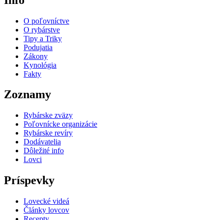
O poľovníctve
O rybárstve
Tipy a Triky
Podujatia
Zákony
Kynológia
Fakty
Zoznamy
Rybárske zväzy
Poľovnícke organizácie
Rybárske revíry
Dodávatelia
Dôležité info
Lovci
Príspevky
Lovecké videá
Články lovcov
Recepty