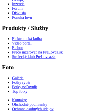
Inzercia
Fórum
Diskusia
Ponuka lovu
Produkty / Služby
Elektronická kniha
Video portál
E-shop
Prečo inzerovať na PreLovca.sk
Strelecký klub PreLovca.sk
Foto
Galéria
Fotky rybár
Fotky poľovník
Top fotky
Kontakty
Obchodné podmienky
Ochrana osobných údajov