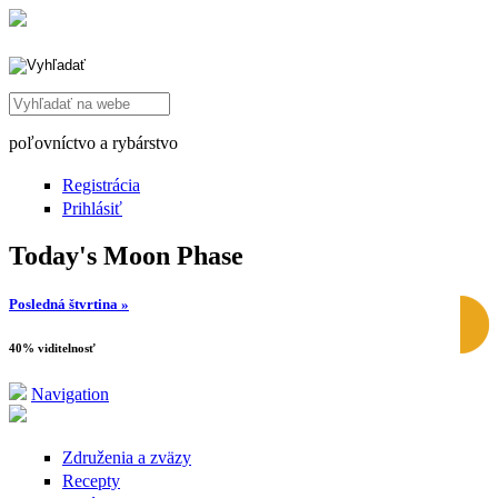
Search this site
poľovníctvo a rybárstvo
Registrácia
Prihlásiť
Today's Moon Phase
Posledná štvrtina »
40% viditelnosť
Navigation
Združenia a zväzy
Recepty