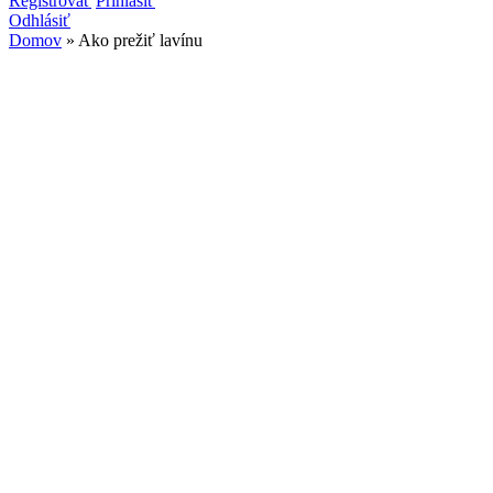
Vyhľadávanie
Registrovať
Prihlásiť
Odhlásiť
Domov
» Ako prežiť lavínu
Nachádzate sa tu