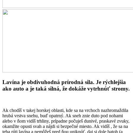
Lavína je obdivuhodná prírodná sila. Je rýchlejšia
ako auto a je taká silná, že dokáže vytrhnúť stromy.
Ak chodíš v takej horskej oblasti, kde sa na vrchoch nazhromaždila
hrubá vrstva snehu, buď opatrný. Ak sneh znie duto pod nohami
alebo v ňom vidíš trhliny, prípadne počuješ dunivé, praskavé zvuky,
okamžite opusti svah a nájdi si bezpečné miesto. Ak vidíš , že sa na
teba rúti lavína a nemôžeš pred ňou uniknúť, daj si dole batoh (a