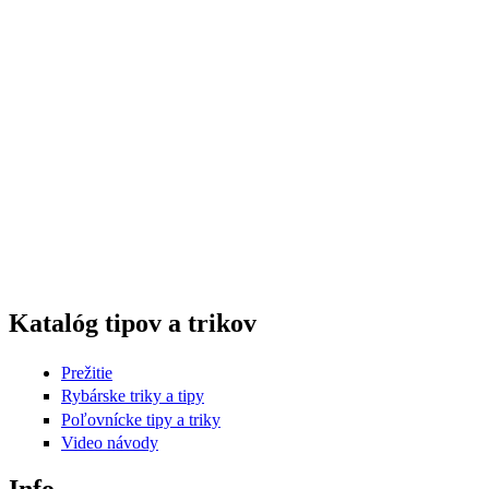
Katalóg tipov a trikov
Prežitie
Rybárske triky a tipy
Poľovnícke tipy a triky
Video návody
Info