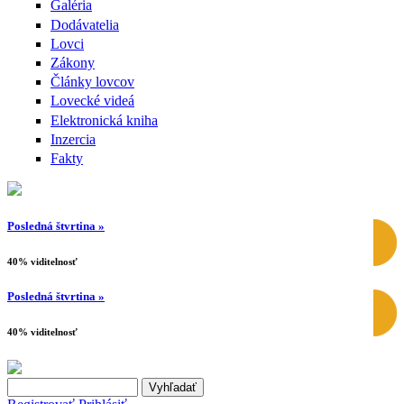
Galéria
Dodávatelia
Lovci
Zákony
Články lovcov
Lovecké videá
Elektronická kniha
Inzercia
Fakty
Posledná štvrtina »
40% viditelnosť
Posledná štvrtina »
40% viditelnosť
Search this site