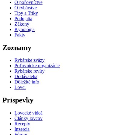
O poľovníctve
O rybárstve
Tipy a Triky
Podujatia
Zákony
Kynológia
Fakty
Zoznamy
Rybárske zväzy
Poľovnícke organizácie
Rybárske revíry
Dodávatelia
Dôležité info
Lovci
Príspevky
Lovecké videá
Články lovcov
Recepty
Inzercia
Fórum