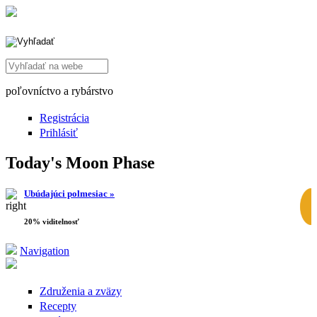
Search this site
poľovníctvo a rybárstvo
Registrácia
Prihlásiť
Today's Moon Phase
Ubúdajúci polmesiac »
20% viditelnosť
Navigation
Združenia a zväzy
Recepty