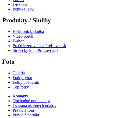
Diskusia
Ponuka lovu
Produkty / Služby
Elektronická kniha
Video portál
E-shop
Prečo inzerovať na PreLovca.sk
Strelecký klub PreLovca.sk
Foto
Galéria
Fotky rybár
Fotky poľovník
Top fotky
Kontakty
Obchodné podmienky
Ochrana osobných údajov
Pravidlá fóra
Pravidlá portálu