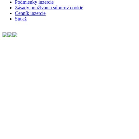
Podmienky inzercie
Zásady používania súborov cookie
Cenník inzercie
Súťaž