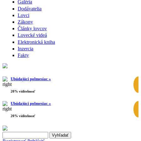
Galéria
Dodávatelia
Lovci
Zákony
Články lovcov
Lovecké videá
Elektronická kniha
Inzercia
Fakty
Ubúdajúci polmesiac »
20% viditelnosť
Ubúdajúci polmesiac »
20% viditelnosť
Search this site