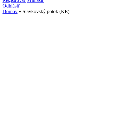
Vyhľadávanie
Registrovať
Prihlásiť
Odhlásiť
Domov
» Slavkovský potok (KE)
Nachádzate sa tu