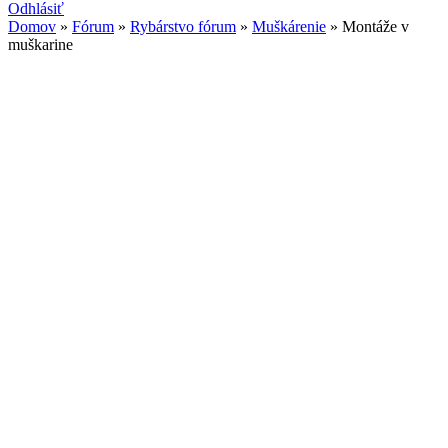
Odhlásiť
Domov
»
Fórum
»
Rybárstvo fórum
»
Muškárenie
» Montáže v
muškarine
Nachádzate sa tu