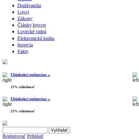
Dodávatelia
Lovci
Zákony
Články lovcov
Lovecké videá
Elektronická kniha
Inzercia
Fakty
Ubúdajúci polmesiac »
25% viditelnosť
Ubúdajúci polmesiac »
25% viditelnosť
Search this site
Vyhľadávanie
Registrovať
Prihlásiť