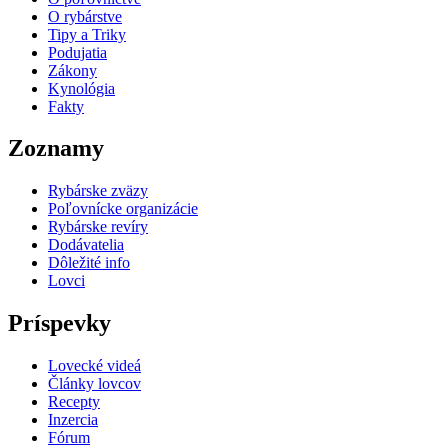
O rybárstve
Tipy a Triky
Podujatia
Zákony
Kynológia
Fakty
Zoznamy
Rybárske zväzy
Poľovnícke organizácie
Rybárske revíry
Dodávatelia
Dôležité info
Lovci
Príspevky
Lovecké videá
Články lovcov
Recepty
Inzercia
Fórum