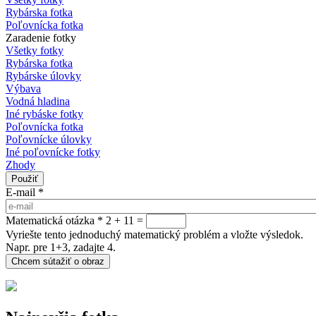
Rybárska fotka
Poľovnícka fotka
Zaradenie fotky
Všetky fotky
Rybárska fotka
Rybárske úlovky
Výbava
Vodná hladina
Iné rybáske fotky
Poľovnícka fotka
Poľovnícke úlovky
Iné poľovnícke fotky
Zhody
E-mail
*
Matematická otázka
*
2 + 11 =
Vyriešte tento jednoduchý matematický problém a vložte výsledok.
Napr. pre 1+3, zadajte 4.