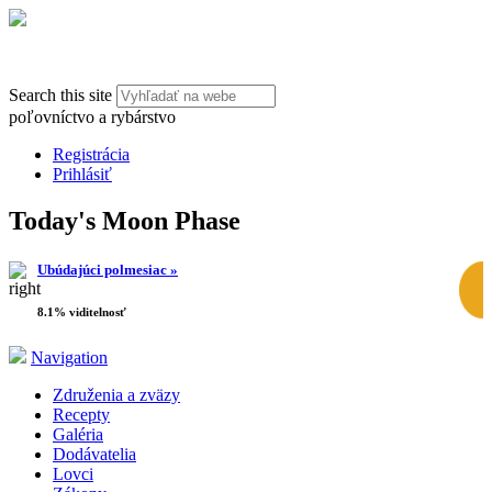
Search this site
poľovníctvo a rybárstvo
Registrácia
Prihlásiť
Today's Moon Phase
Ubúdajúci polmesiac »
8.1% viditelnosť
Navigation
Združenia a zväzy
Recepty
Galéria
Dodávatelia
Lovci