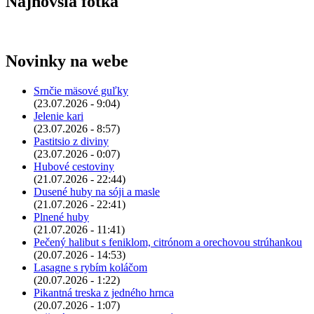
Najnovšia fotka
Novinky na webe
Srnčie mäsové guľky
(23.07.2026 - 9:04)
Jelenie kari
(23.07.2026 - 8:57)
Pastitsio z diviny
(23.07.2026 - 0:07)
Hubové cestoviny
(21.07.2026 - 22:44)
Dusené huby na sóji a masle
(21.07.2026 - 22:41)
Plnené huby
(21.07.2026 - 11:41)
Pečený halibut s feniklom, citrónom a orechovou strúhankou
(20.07.2026 - 14:53)
Lasagne s rybím koláčom
(20.07.2026 - 1:22)
Pikantná treska z jedného hrnca
(20.07.2026 - 1:07)