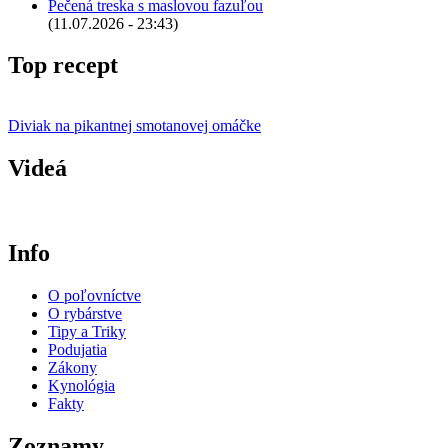
Pečená treska s maslovou fazuľou
(11.07.2026 - 23:43)
Top recept
Diviak na pikantnej smotanovej omáčke
Videá
Info
O poľovníctve
O rybárstve
Tipy a Triky
Podujatia
Zákony
Kynológia
Fakty
Zoznamy