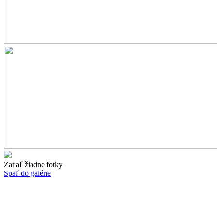
Zatiaľ žiadne fotky
Späť do galérie