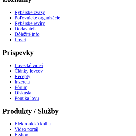
Rybárske zväzy
Poľovnícke organizácie
Rybárske revíry
Dodávatelia
Dôležité info
Lovci
Príspevky
Lovecké videá
Články lovcov
Recepty
Inzercia
Fórum
Diskusia
Ponuka lovu
Produkty / Služby
Elektronická kniha
Video portál
E-shop