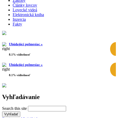
Zákony
Články lovcov
Lovecké videá
Elektronická kniha
Inzercia
Fakty
Ubúdajúci polmesiac »
8.1% viditelnosť
Ubúdajúci polmesiac »
8.1% viditelnosť
Vyhľadávanie
Search this site